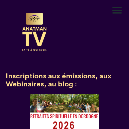
A
c
c
u
i
e
il
Inscriptions aux émissions, aux
Webinaires, au blog :
C
o
n
t
a