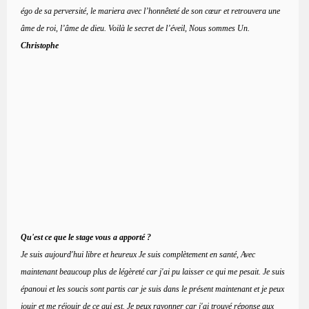
égo de sa perversité, le mariera avec l’honnêteté de son cœur et retrouvera une
âme de roi, l’âme de dieu. Voilà le secret de l’éveil, Nous sommes Un.
Christophe
Qu'est ce que le stage vous a apporté ?
Je suis aujourd'hui libre et heureux Je suis complètement en santé, Avec
maintenant beaucoup plus de légèreté car j'ai pu laisser ce qui me pesait. Je suis
épanoui et les soucis sont partis car je suis dans le présent maintenant et je peux
jouir et me réjouir de ce qui est. Je peux rayonner car j'ai trouvé réponse aux