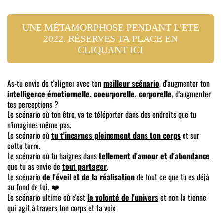
UNE MÉTAMORPHOSE PENDANT L'ETE
2022. RÉSERVES TA PLACE EN
CLIQUANT ICI
As-tu envie de t'aligner avec ton
meilleur scénario
, d'augmenter ton
intelligence émotionnelle, coeurporelle, corporelle
, d'augmenter
tes perceptions ?
Le scénario où ton être, va te téléporter dans des endroits que tu
n'imagines même pas.
Le scénario où
tu t'incarnes pleinement dans ton corps
et sur
cette terre.
Le scénario où tu baignes dans
tellement d'amour et d'abondance
que tu as envie de
tout partager
.
Le scénario
de l'éveil et de la réalisation
de tout ce que tu es déjà
au fond de toi. ❤️
Le scénario ultime où c'est
la volonté de l'univers
et non la tienne
qui agit à travers ton corps et ta voix