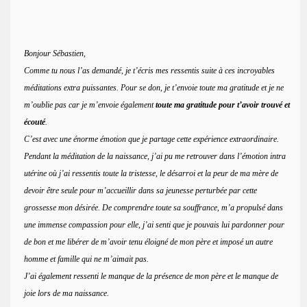
Bonjour Sébastien,
Comme tu nous l’as demandé, je t’écris mes ressentis suite à ces incroyables
méditations extra puissantes. Pour se don, je t’envoie toute ma gratitude et je ne
m’oublie pas car je m’envoie également
toute ma gratitude pour t’avoir trouvé et
écouté
.
C’est avec une énorme émotion que je partage cette expérience extraordinaire.
Pendant la méditation de la naissance, j’ai pu me retrouver dans l’émotion intra
utérine où j’ai ressentis toute la tristesse, le désarroi et la peur de ma mère de
devoir être seule pour m’accueillir dans sa jeunesse perturbée par cette
grossesse mon désirée. De comprendre toute sa souffrance, m’a propulsé dans
une immense compassion pour elle, j’ai senti que je pouvais lui pardonner pour
de bon et me libérer de m’avoir tenu éloigné de mon père et imposé un autre
homme et famille qui ne m’aimait pas.
J’ai également ressenti le manque de la présence de mon père et le manque de
joie lors de ma naissance.