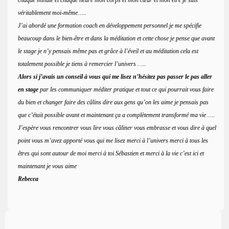
véritablement moi-même…..
J’ai abordé une formation coach en développement personnel je me spécifie
beaucoup dans le bien-être et dans la méditation et cette chose je pense que avant
le stage je n’y pensais même pas et grâce à l’éveil et au méditation cela est
totalement possible je tiens à remercier l’univers …..
Alors si j’avais un conseil à vous qui me lisez n’hésitez pas passer le pas aller
en stage
par les communiquer méditer pratique et tout ce qui pourrait vous faire
du bien et changer faire des câlins dire aux gens qu’on les aime je pensais pas
que c’était possible avant et maintenant ça a complètement transformé ma vie ….
J’espère vous rencontrer vous lire vous câliner vous embrasse et vous dire à quel
point vous m’avez apporté vous qui me lisez merci à l’univers merci à tous les
êtres qui sont autour de moi merci à toi Sébastien et merci à la vie c’est ici et
maintenant je vous aime
Rebecca