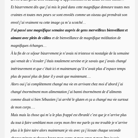
Et bizarrement dès que j’ai mis le pied dans cette magnifique demeure toutes mes
craintes et toutes mes peurs se sont envolés comme un oiseau qui prendrait son
envol j’ai vraiment vu cette image ça m’a scotché…
J’ai passé une magnifique semaine auprès de gens merveilleux bienveillant et
aimant avec plein de câlins
et de bienveillance de magnifique méditation de
magnifiques échanges…
À la fin de ce séjour bizarrement je n’avais ni tristesse ni nostalgie de la semaine
qui venait de s’écouler j’étais totalement sereine et je savais que j’avais changé
intérieurement et que c’était ici et maintenant qu’il n’avait plus d’espace temps
plus de passé plus de futur il y avait que maintenant….
Alors oui j’ai complètement changé ma vie en arrivant chez moi d’abord j’ai
changé énormément mon alimentation j’ai banni énormément de d’aliments
comme disait si bien Sébastien j’ai arrêté le gluten et ça a changé ma vie surtout
de mon corps….
Mais mais la chose qui m’a le plus frappé est ébranlé c’est que je n’arrive plus
du tout à faire semblant mon corps mon être me parle ça me trouble je n’arrive
plus à le faire taire alors maintenant je vis avec ça j’écoute chaque seconde
chaque minute et chaque heure mon corps et mon cœur et mon être je suis