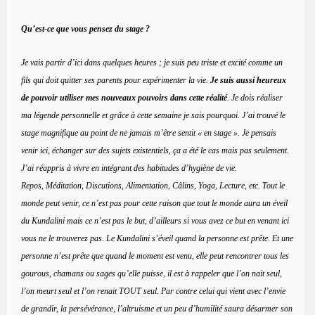
Qu’est-ce que vous pensez du stage ?
Je vais partir d’ici dans quelques heures ; je suis peu triste et excité comme un
fils qui doit quitter ses parents pour expérimenter la vie.
Je suis aussi heureux
de pouvoir utiliser mes nouveaux pouvoirs dans cette réalité
. Je dois réaliser
ma légende personnelle et grâce à cette semaine je sais pourquoi. J’ai trouvé le
stage magnifique au point de ne jamais m’être sentit « en stage ». Je pensais
venir ici, échanger sur des sujets existentiels, ça a été le cas mais pas seulement.
J’ai réappris à vivre en intégrant des habitudes d’hygiène de vie.
Repos, Méditation, Discutions, Alimentation, Câlins, Yoga, Lecture, etc. Tout le
monde peut venir, ce n’est pas pour cette raison que tout le monde aura un éveil
du Kundalini mais ce n’est pas le but, d’ailleurs si vous avez ce but en venant ici
vous ne le trouverez pas. Le Kundalini s’éveil quand la personne est prête. Et une
personne n’est prête que quand le moment est venu, elle peut rencontrer tous les
gourous, chamans ou sages qu’elle puisse, il est à rappeler que l’on nait seul,
l’on meurt seul et l’on renait TOUT seul. Par contre celui qui vient avec l’envie
de grandir, la persévérance, l’altruisme et un peu d’humilité saura désarmer son