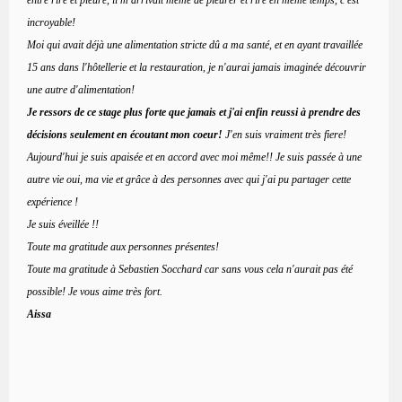
entre rire et pleure, il m'arrivait meme de pleurer et rire en même temps, c'est
incroyable!
Moi qui avait déjà une alimentation stricte dû a ma santé, et en ayant travaillée
15 ans dans l'hôtellerie et la restauration, je n'aurai jamais imaginée découvrir
une autre d'alimentation!
Je ressors de ce stage plus forte que jamais et j'ai enfin reussi à prendre des
décisions seulement en écoutant mon coeur!
J'en suis vraiment très fiere!
Aujourd'hui je suis apaisée et en accord avec moi même!! Je suis passée à une
autre vie oui, ma vie et grâce à des personnes avec qui j'ai pu partager cette
expérience !
Je suis éveillée !!
Toute ma gratitude aux personnes présentes!
Toute ma gratitude à Sebastien Socchard car sans vous cela n'aurait pas été
possible! Je vous aime très fort.
Aissa