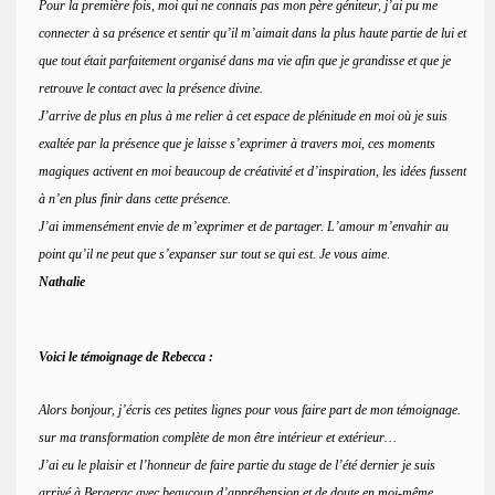
Pour la première fois, moi qui ne connais pas mon père géniteur, j’ai pu me
connecter à sa présence et sentir qu’il m’aimait dans la plus haute partie de lui et
que tout était parfaitement organisé dans ma vie afin que je grandisse et que je
retrouve le contact avec la présence divine.
J’arrive de plus en plus à me relier à cet espace de plénitude en moi où je suis
exaltée par la présence que je laisse s’exprimer à travers moi, ces moments
magiques activent en moi beaucoup de créativité et d’inspiration, les idées fussent
à n’en plus finir dans cette présence.
J’ai immensément envie de m’exprimer et de partager. L’amour m’envahir au
point qu’il ne peut que s’expanser sur tout se qui est. Je vous aime.
Nathalie
Voici le témoignage de Rebecca :
Alors bonjour, j’écris ces petites lignes pour vous faire part de mon témoignage.
sur ma transformation complète de mon être intérieur et extérieur…
J’ai eu le plaisir et l’honneur de faire partie du stage de l’été dernier je suis
arrivé à Bergerac avec beaucoup d’appréhension et de doute en moi-même…