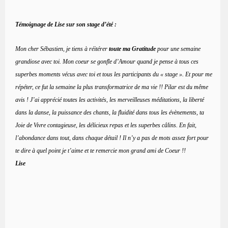
Témoignage de Lise sur son stage d’été :
Mon cher Sébastien, je tiens à réitérer
toute ma Gratitude
pour une semaine
grandiose avec toi. Mon coeur se gonfle d’Amour quand je pense à tous ces
superbes moments vécus avec toi et tous les participants du « stage ». Et pour me
répéter, ce fut la semaine la plus transformatrice de ma vie !! Pilar est du même
avis ! J’ai apprécié toutes les activités, les merveilleuses méditations, la liberté
dans la danse, la puissance des chants, la fluidité dans tous les évènements, ta
Joie de Vivre contagieuse, les délicieux repas et les superbes câlins. En fait,
l’abondance dans tout, dans chaque détail ! Il n’y a pas de mots assez fort pour
te dire à quel point je t’aime et te remercie mon grand ami de Coeur !!
Lise