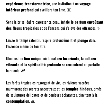
expérience transformatrice
, une invitation à un
voyage
intérieur profond
qui éveillera ton âme. 🧘‍♀️
Sens la brise légère caresser ta peau, inhale
le parfum envoûtant
des fleurs tropicales
et de l'encens qui s'élève des offrandes. ✨
Laisse le temps ralentir, respire profondément et
plonge
dans
l'essence même de ton être.
Ubud est un
lieu unique
, où la
nature luxuriante
, la
culture
vibrante
et la
spiritualité profonde
se rencontrent en parfaite
harmonie. 🌈
Les forêts tropicales regorgent de vie, les rivières sacrées
murmurent des secrets ancestraux et les
temples hindous
, ornés
de sculptures délicates et de couleurs éclatantes, t'invitent à la
contemplation
. 🙏