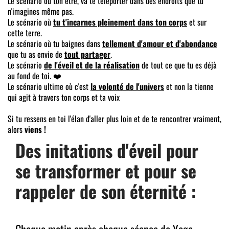
Le scénario où ton être, va te téléporter dans des endroits que tu
n'imagines même pas.
Le scénario où
tu t'incarnes pleinement dans ton corps
et sur
cette terre.
Le scénario où tu baignes dans
tellement d'amour et d'abondance
que tu as envie de
tout partager
.
Le scénario
de l'éveil et de la réalisation
de tout ce que tu es déjà
au fond de toi. ❤️
Le scénario ultime où c'est
la volonté de l'univers
et non la tienne
qui agit à travers ton corps et ta voix
Si tu ressens en toi l'élan d'aller plus loin et de te rencontrer vraiment,
alors
viens !
Des initations d'éveil pour
se transformer et pour se
rappeler de son éternité :
Chaque matin après chaque séance de Yoga,