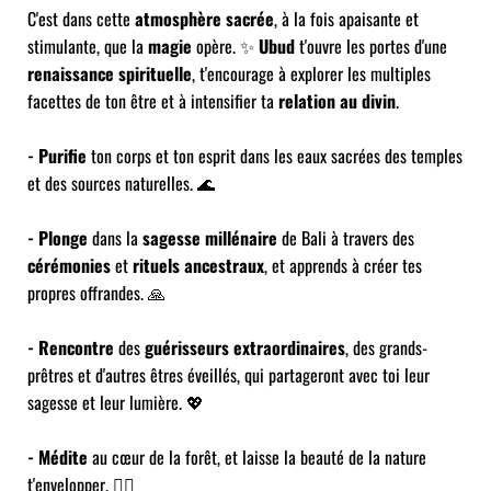
C'est dans cette
atmosphère sacrée
, à la fois apaisante et
stimulante, que la
magie
opère. ✨
Ubud
t'ouvre les portes d'une
renaissance spirituelle
, t'encourage à explorer les multiples
facettes de ton être et à intensifier ta
relation au divin
.
- Purifie
ton corps et ton esprit dans les eaux sacrées des temples
et des sources naturelles. 🌊
- Plonge
dans la
sagesse millénaire
de Bali à travers des
cérémonies
et
rituels ancestraux
, et apprends à créer tes
propres offrandes. 🙏
- Rencontre
des
guérisseurs extraordinaires
, des grands-
prêtres et d'autres êtres éveillés, qui partageront avec toi leur
sagesse et leur lumière. 💖
- Médite
au cœur de la forêt, et laisse la beauté de la nature
t'envelopper. 🧘‍♂️