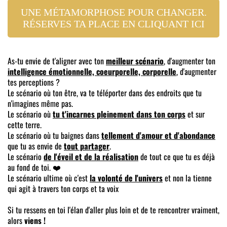
UNE MÉTAMORPHOSE POUR CHANGER.
RÉSERVES TA PLACE EN CLIQUANT ICI
As-tu envie de t'aligner avec ton
meilleur scénario
, d'augmenter ton
intelligence émotionnelle, coeurporelle, corporelle
, d'augmenter
tes perceptions ?
Le scénario où ton être, va te téléporter dans des endroits que tu
n'imagines même pas.
Le scénario où
tu t'incarnes pleinement dans ton corps
et sur
cette terre.
Le scénario où tu baignes dans
tellement d'amour et d'abondance
que tu as envie de
tout partager
.
Le scénario
de l'éveil et de la réalisation
de tout ce que tu es déjà
au fond de toi. ❤️
Le scénario ultime où c'est
la volonté de l'univers
et non la tienne
qui agit à travers ton corps et ta voix
Si tu ressens en toi l'élan d'aller plus loin et de te rencontrer vraiment,
alors
viens !