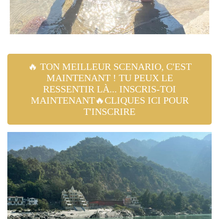
🔥 TON MEILLEUR SCENARIO, C'EST
MAINTENANT ! TU PEUX LE
RESSENTIR LÀ... INSCRIS-TOI
MAINTENANT🔥CLIQUES ICI POUR
T'INSCRIRE