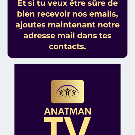
Et si tu veux être sûre de
bien recevoir nos emails,
ajoutes maintenant notre
adresse mail dans tes
contacts.