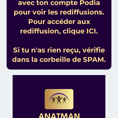
avec ton compte Podia
pour voir les rediffusions.
Pour accéder aux
rediffusion, clique ICI.
Si tu n'as rien reçu, vérifie
dans la corbeille de SPAM.