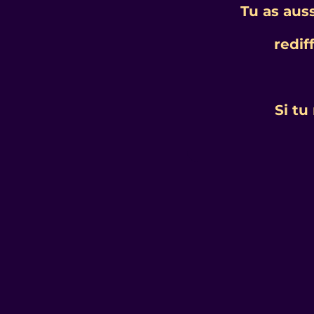
Tu as aus
redif
Si tu