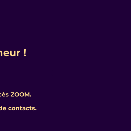
neur !
accès ZOOM.
de contacts.