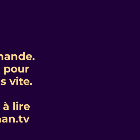
mande.
r pour
 vite.
à lire
an.tv